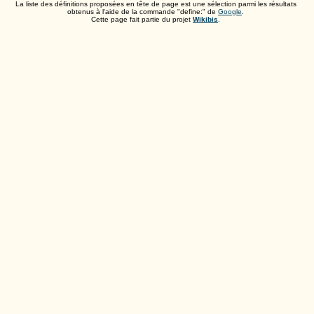
La liste des définitions proposées en tête de page est une sélection parmi les résultats
obtenus à l'aide de la commande "define:" de
Google
.
Cette page fait partie du projet
Wikibis
.