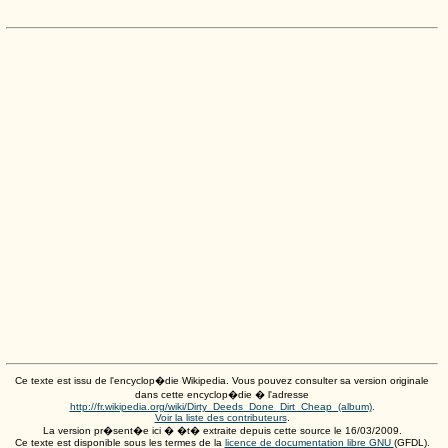
Ce texte est issu de l'encyclop�die Wikipedia. Vous pouvez consulter sa version originale
dans cette encyclop�die � l'adresse
http://fr.wikipedia.org/wiki/Dirty_Deeds_Done_Dirt_Cheap_(album)
.
Voir la liste des contributeurs
.
La version pr�sent�e ici � �t� extraite depuis cette source le
16/03/2009
.
Ce texte est disponible sous les termes de la
licence de documentation libre GNU
(GFDL).