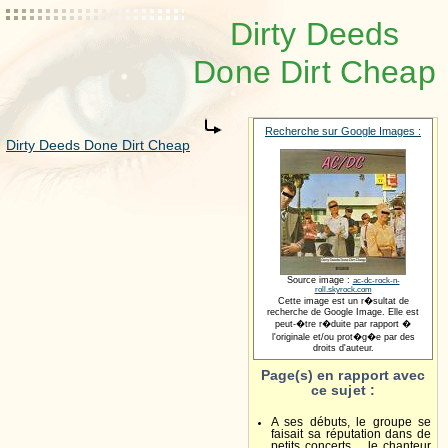
Dirty Deeds
Done Dirt Cheap
Recherche sur Google Images :
Dirty Deeds Done Dirt Cheap
Source image :
ac-dc-rock-n-
roll.skyrock.com
Cette image est un r�sultat de
recherche de Google Image. Elle est
peut-�tre r�duite par rapport �
l'originale et/ou prot�g�e par des
droits d'auteur.
Page(s) en rapport avec
ce sujet :
A ses débuts, le groupe se
faisait sa réputation dans de
petits concerts.... le chanteur