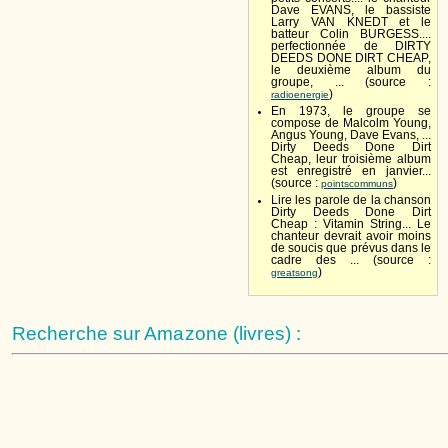
Dave EVANS, le bassiste
Larry VAN KNEDT et le
batteur Colin BURGESS....
perfectionnée de DIRTY
DEEDS DONE DIRT CHEAP,
le deuxième album du
groupe, ... (source :
)
radioenergie
En 1973, le groupe se
compose de Malcolm Young,
Angus Young, Dave Evans, ...
Dirty Deeds Done Dirt
Cheap, leur troisième album
est enregistré en janvier...
(source :
)
pointscommuns
Lire les parole de la chanson
Dirty Deeds Done Dirt
Cheap : Vitamin String... Le
chanteur devrait avoir moins
de soucis que prévus dans le
cadre des ... (source :
)
greatsong
Recherche sur Amazone (livres) :